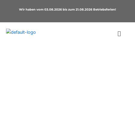
Zum
Wir haben vom 03.08.2026 bis zum 21.08.2026 Betriebsferien!
Inhalt
springen
Verbindung zur Außenwelt
Unsere Fenster