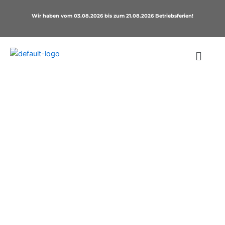
Zum
Wir haben vom 03.08.2026 bis zum 21.08.2026 Betriebsferien!
Inhalt
springen
KEIN EINLASS FÜR INSEKTEN
Unser Insektenschutz